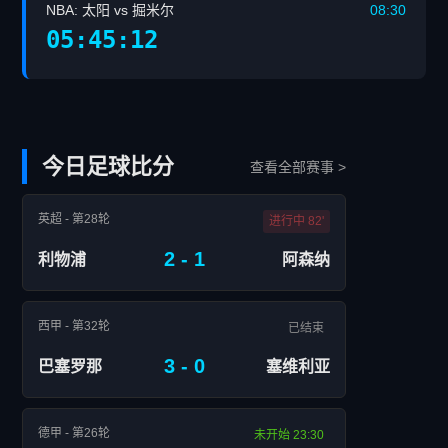
NBA: 太阳 vs 掘米尔
08:30
05:45:12
今日足球比分
查看全部赛事 >
英超 - 第28轮
进行中 82'
2 - 1
利物浦
阿森纳
西甲 - 第32轮
已结束
3 - 0
巴塞罗那
塞维利亚
德甲 - 第26轮
未开始 23:30