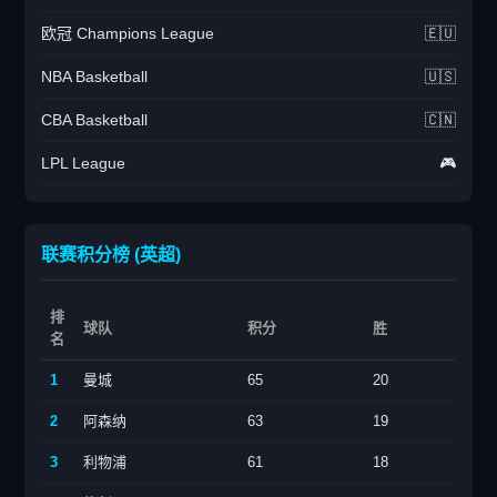
欧冠 Champions League
🇪🇺
NBA Basketball
🇺🇸
CBA Basketball
🇨🇳
LPL League
🎮
联赛积分榜 (英超)
排
球队
积分
胜
名
1
曼城
65
20
2
阿森纳
63
19
3
利物浦
61
18